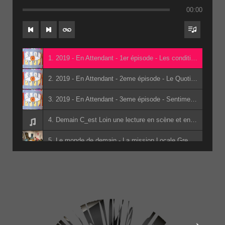
00:00
1. 2019 - En Attendant - 1er épisode - Les conditions de détention 2eme passe(1) - Les Détenus de la prison de Varces
2. 2019 - En Attendant - 2eme épisode - Le Quotidien - 2eme passe(1) - Les Détenus de la prison de Varces
3. 2019 - En Attendant - 3eme épisode - Sentiments de révolte et institutions - 2eme passe(1) - Les Détenus de la prison de Varces
4. Demain C_est Loin une lecture en scène et en son adapté du livre de Jacky Schwarzmann par les lycéens d_Edouard Herriot - Jean-Marc Pidoux - Denis Morin - Jacky Schwarzmann - les lycéens d_Edouard Herriot
5. Le monde de demain - La mission Locale Grenoble
6. Apérophonie - Des Nuées De Sens College des Six Vallées - Classe Hermes - Classe Hermes du collège des Six Vallées
7. Radio Sans Frontières (à la mairie) - Cuisine sans Frontière et les Barbarins Fourchus
8. Apérophonie 4ème G - La Salle L'Aigle