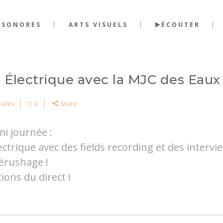
 SONORES
ARTS VISUELS
ÉCOUTER
e Électrique avec la MJC des Eaux 
ciales
0
Share
mi journée :
ctrique avec des fields recording et des intervie
dérushage !
ions du direct !