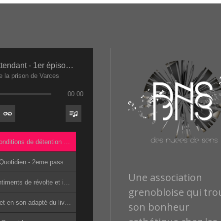
2019 - En Attendant - 1er épisode - Les conditions de détention 2eme passe(1)
 la prison de Varces
00:00
1. 2019 - En Attendant - 1er épisode - Les conditions de détention 2eme passe(1) - Les Détenus de la prison de Varces
2. 2019 - En Attendant - 2eme épisode - Le Quotidien - 2eme passe(1) - Les Détenus de la prison de Varces
Une association
3. 2019 - En Attendant - 3eme épisode - Sentiments de révolte et institutions - 2eme passe(1) - Les Détenus de la prison de Varces
grenobloise qui tro
4. Demain C_est Loin une lecture en scène et en son adapté du livre de Jacky Schwarzmann par les lycéens d_Edouard Herriot - Jean-Marc Pidoux - Denis Morin - Jacky Schwarzmann - les lycéens d_Edouard Herriot
son bonheur