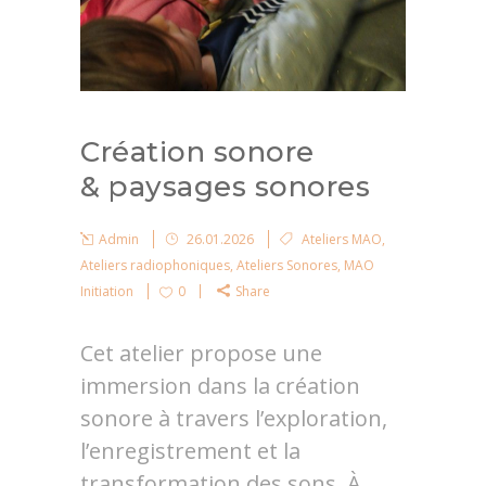
Création sonore
& paysages sonores
Admin
26.01.2026
Ateliers MAO
,
Ateliers radiophoniques
,
Ateliers Sonores
,
MAO
Initiation
0
Share
Cet atelier propose une
immersion dans la création
sonore à travers l’exploration,
l’enregistrement et la
transformation des sons. À