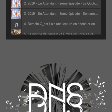
2. 2019 - En Attendant - 2eme épisode - Le Quotidien - 2eme passe(1) - Les Détenus de la prison de Varces
3. 2019 - En Attendant - 3eme épisode - Sentiments de révolte et institutions - 2eme passe(1) - Les Détenus de la prison de Varces
4. Demain C_est Loin une lecture en scène et en son adapté du livre de Jacky Schwarzmann par les lycéens d_Edouard Herriot - Jean-Marc Pidoux - Denis Morin - Jacky Schwarzmann - les lycéens d_Edouard Herriot
5. Le monde de demain - La mission Locale Grenoble
6. Apérophonie - Des Nuées De Sens College des Six Vallées - Classe Hermes - Classe Hermes du collège des Six Vallées
7. Radio Sans Frontières (à la mairie) - Cuisine sans Frontière et les Barbarins Fourchus
8. Apérophonie 4ème G - La Salle L'Aigle