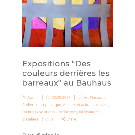
Expositions “Des
couleurs derrières les
barreaux” au Bauhaus
Admin
20.08.2017
Art Plastique
,
Ateliers d'art plastique
,
Ateliers et actions sociales
,
Events
,
Expositions
,
Productions
,
Réalisations
d'ateliers
0
Share