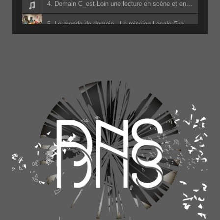
4. Demain C_est Loin une lecture en scène et en son adapté du livre de Jacky Schwarzmann par les lycéens d_Edouard Herriot - Jean-Marc Pidoux - Denis Morin - Jacky Schwarzmann - les lycéens d_Edouard Herriot
5. Le monde de demain - La mission Locale Grenoble
6. Apérophonie - Des Nuées De Sens College des Six Vallées - Classe Hermes - Classe Hermes du collège des Six Vallées
7. Radio Sans Frontières (à la mairie) - Cuisine sans Frontière et les Barbarins Fourchus
8. Apérophonie 4ème G - La Salle L'Aigle