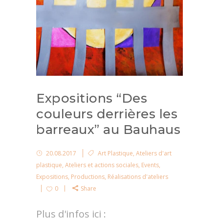
Expositions “Des
couleurs derrières les
barreaux” au Bauhaus
20.08.2017
Art Plastique
,
Ateliers d'art
plastique
,
Ateliers et actions sociales
,
Events
,
Expositions
,
Productions
,
Réalisations d'ateliers
0
Share
Plus d'infos ici :