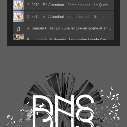
2. 2019 - En Attendant - 2eme épisode - Le Quotidien - 2eme passe(1) - Les Détenus de la prison de Varces
3. 2019 - En Attendant - 3eme épisode - Sentiments de révolte et institutions - 2eme passe(1) - Les Détenus de la prison de Varces
4. Demain C_est Loin une lecture en scène et en son adapté du livre de Jacky Schwarzmann par les lycéens d_Edouard Herriot - Jean-Marc Pidoux - Denis Morin - Jacky Schwarzmann - les lycéens d_Edouard Herriot
5. Le monde de demain - La mission Locale Grenoble
6. Apérophonie - Des Nuées De Sens College des Six Vallées - Classe Hermes - Classe Hermes du collège des Six Vallées
7. Radio Sans Frontières (à la mairie) - Cuisine sans Frontière et les Barbarins Fourchus
8. Apérophonie 4ème G - La Salle L'Aigle