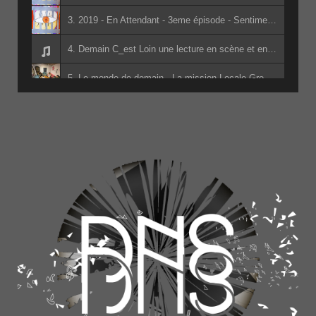
3. 2019 - En Attendant - 3eme épisode - Sentiments de révolte et institutions - 2eme passe(1) - Les Détenus de la prison de Varces
4. Demain C_est Loin une lecture en scène et en son adapté du livre de Jacky Schwarzmann par les lycéens d_Edouard Herriot - Jean-Marc Pidoux - Denis Morin - Jacky Schwarzmann - les lycéens d_Edouard Herriot
5. Le monde de demain - La mission Locale Grenoble
6. Apérophonie - Des Nuées De Sens College des Six Vallées - Classe Hermes - Classe Hermes du collège des Six Vallées
7. Radio Sans Frontières (à la mairie) - Cuisine sans Frontière et les Barbarins Fourchus
8. Apérophonie 4ème G - La Salle L'Aigle