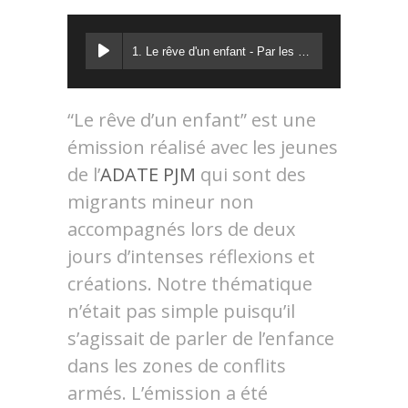
1. Le rêve d'un enfant - Par les Jeunes de l'ADATE
“Le rêve d’un enfant” est une
émission réalisé avec les jeunes
de l’
ADATE PJM
qui sont des
migrants mineur non
accompagnés lors de deux
jours d’intenses réflexions et
créations. Notre thématique
n’était pas simple puisqu’il
s’agissait de parler de l’enfance
dans les zones de conflits
armés. L’émission a été