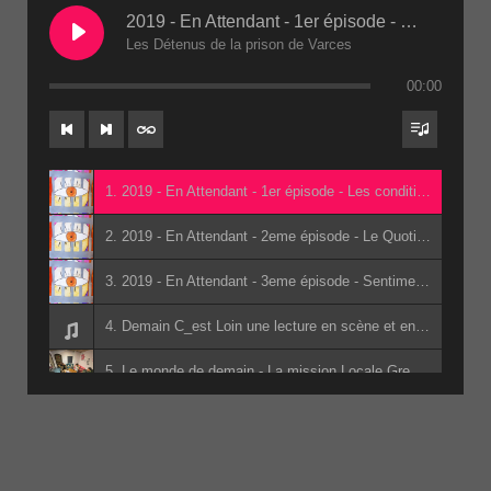
2019 - En Attendant - 1er épisode - Les conditions de détention 2eme passe(1)
Les Détenus de la prison de Varces
00:00
1. 2019 - En Attendant - 1er épisode - Les conditions de détention 2eme passe(1) - Les Détenus de la prison de Varces
2. 2019 - En Attendant - 2eme épisode - Le Quotidien - 2eme passe(1) - Les Détenus de la prison de Varces
3. 2019 - En Attendant - 3eme épisode - Sentiments de révolte et institutions - 2eme passe(1) - Les Détenus de la prison de Varces
4. Demain C_est Loin une lecture en scène et en son adapté du livre de Jacky Schwarzmann par les lycéens d_Edouard Herriot - Jean-Marc Pidoux - Denis Morin - Jacky Schwarzmann - les lycéens d_Edouard Herriot
5. Le monde de demain - La mission Locale Grenoble
6. Apérophonie - Des Nuées De Sens College des Six Vallées - Classe Hermes - Classe Hermes du collège des Six Vallées
7. Radio Sans Frontières (à la mairie) - Cuisine sans Frontière et les Barbarins Fourchus