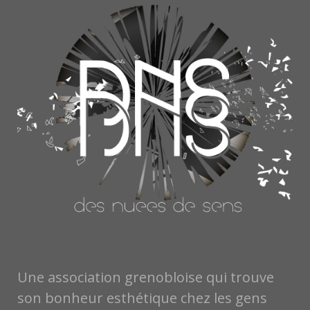
8. Apérophonie 4ème G - La Salle L'Aigle
Une association grenobloise qui trouve
son bonheur esthétique chez les gens