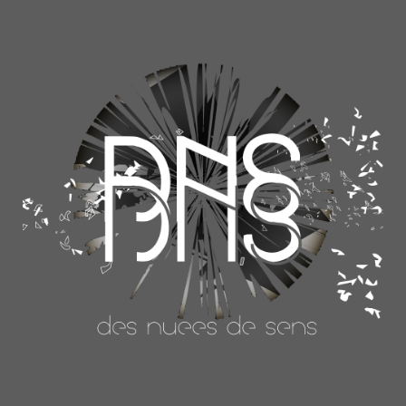
7. Radio Sans Frontières (à la mairie) - Cuisine sans Frontière et les Barbarins Fourchus
8. Apérophonie 4ème G - La Salle L'Aigle