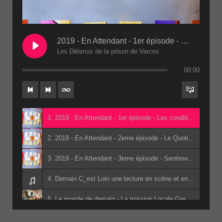
2019 - En Attendant - 1er épisode - Les conditions de détention 2eme passe(1)
Les Détenus de la prison de Varces
00:00
1. 2019 - En Attendant - 1er épisode - Les conditions de détention 2eme passe(1) - Les Détenus de la prison de Varces
2. 2019 - En Attendant - 2eme épisode - Le Quotidien - 2eme passe(1) - Les Détenus de la prison de Varces
3. 2019 - En Attendant - 3eme épisode - Sentiments de révolte et institutions - 2eme passe(1) - Les Détenus de la prison de Varces
4. Demain C_est Loin une lecture en scène et en son adapté du livre de Jacky Schwarzmann par les lycéens d_Edouard Herriot - Jean-Marc Pidoux - Denis Morin - Jacky Schwarzmann - les lycéens d_Edouard Herriot
5. Le monde de demain - La mission Locale Grenoble
6. Apérophonie - Des Nuées De Sens College des Six Vallées - Classe Hermes - Classe Hermes du collège des Six Vallées